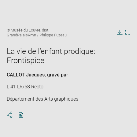
Enlarge
Image
© Musée du Louvre, dist.
image
caption:
GrandPalaisRmn / Philippe Fuzeau
in
Downlo
Enla
new
image
ima
window
La vie de l'enfant prodigue:
in
new
Frontispice
win
CALLOT Jacques
, gravé par
L 41 LR/58 Recto
Département des Arts graphiques
Download
Share
pdf