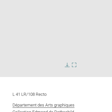
Enlarge
image
in
Download
Enlarge
new
image
image
window
in
new
window
L 41 LR/108 Recto
Département des Arts graphiques