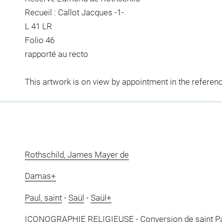
Recueil : Callot Jacques -1-
L 41 LR
Folio 46
rapporté au recto
This artwork is on view by appointment in the referen
Rothschild, James Mayer de
Damas+
Paul, saint
-
Saül
-
Saül+
ICONOGRAPHIE RELIGIEUSE
-
Conversion de saint P