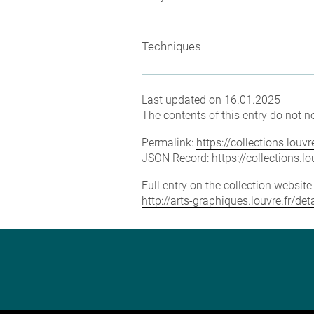
Techniques
Last updated on 16.01.2025
The contents of this entry do not ne
Permalink:
https://collections.lou
JSON Record:
https://collections.
Full entry on the collection websit
http://arts-graphiques.louvre.fr/d