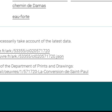
chemin de Damas
eau-forte
cessarily take account of the latest data.
vre.fr/ark:/53355/cl020571720
louvre.fr/ark:/53355/cl020571720.json
e of the Department of Prints and Drawings:
etail/oeuvres/1/571720-La-Conversion-de-Saint-Paul