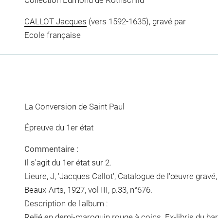
Collection Edmond de Rothschild
CALLOT Jacques
(vers 1592-1635), gravé par
Ecole française
La Conversion de Saint Paul
Épreuve du 1er état
Commentaire :
Il s'agit du 1er état sur 2.
Lieure, J, 'Jacques Callot', Catalogue de l'œuvre gravé,
Beaux-Arts, 1927, vol III, p.33, n°676.
Description de l'album :
Relié en demi-maroquin rouge à coins. Ex-libris du b