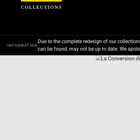
Cookies management panel
Due to the complete redesign of our collectio
INFORMATION
can be found, may not be up to date. We apolo
Download
Next
Previous