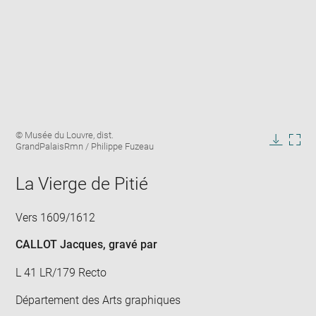
Enlarge
Image
© Musée du Louvre, dist.
image
caption:
GrandPalaisRmn / Philippe Fuzeau
in
Downlo
Enla
new
image
ima
window
La Vierge de Pitié
in
new
win
Vers 1609/1612
CALLOT Jacques
, gravé par
L 41 LR/179 Recto
Département des Arts graphiques