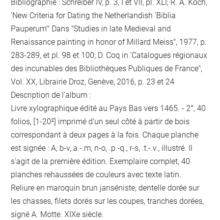
Bibliographie : Schreiber IV, p. 3, I et VII, pl. XLI; R. A. Koch,
'New Criteria for Dating the Netherlandish 'Biblia
Pauperum'" Dans "Studies in late Medieval and
Renaissance painting in honor of Millard Meiss", 1977, p.
283-289, et pl. 98 et 100; D. Coq in 'Catalogues régionaux
des incunables des Bibliothèques Publiques de France",
Vol. XX, Librairie Droz, Genève, 2016, p. 23 et 24
Description de l'album :
Livre xylographique édité au Pays Bas vers 1465. - 2°, 40
folios, [1-20²] imprimé d'un seul côté à partir de bois
correspondant à deux pages à la fois. Chaque planche
est signée : A, b-v,.a.-.m, n-o, .p.-q., r-s, .t.-.v., illustré. Il
s'agit de la première édition. Exemplaire complet, 40
planches rehaussées de couleurs avec texte latin.
Reliure en maroquin brun janséniste, dentelle dorée sur
les chasses, filets dorés sur les coupes, tranches dorées,
signé A. Motte. XIXe siècle.