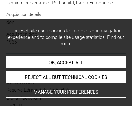
Dernière provenance : Rothschild, baron Edmond de
Acquisition details
don
This website uses cookies to improve your navigation
Acquisition date
experience and to compile site usage statistics.
Find out
1935
more
OK, ACCEPT ALL
LOCATION OF OBJECT
REJECT ALL BUT TECHNICAL COOKIES
Current location
Réserve Edmond de Rothschild
MANAGE YOUR PREFERENCES
Biblia Pauperum
L 52 LR
Folio 30
gravé au recto