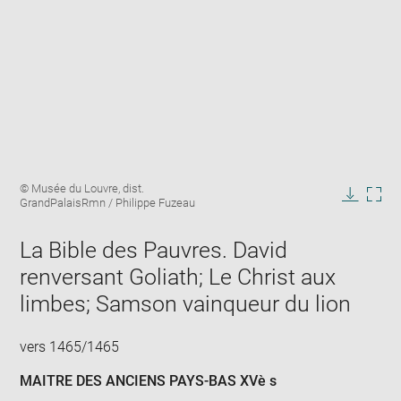
Enlarge
Image
© Musée du Louvre, dist.
image
caption:
GrandPalaisRmn / Philippe Fuzeau
in
Downlo
Enla
new
image
ima
window
La Bible des Pauvres. David
in
new
renversant Goliath; Le Christ aux
win
limbes; Samson vainqueur du lion
vers 1465/1465
MAITRE DES ANCIENS PAYS-BAS XVè s