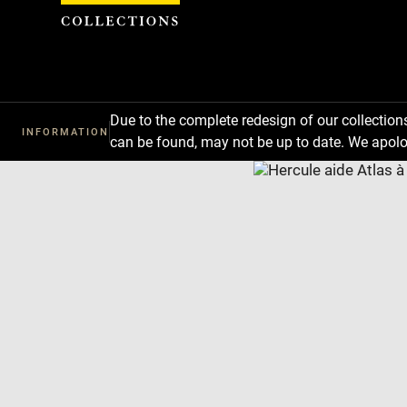
Cookies management panel
Due to the complete redesign of our collectio
INFORMATION
can be found, may not be up to date. We apolo
Download
Next
Previous