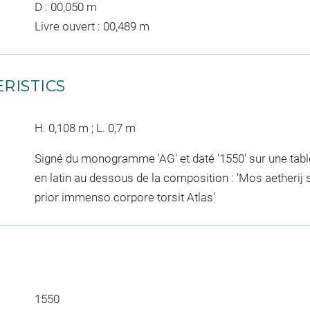
D : 00,050 m
Livre ouvert : 00,489 m
RISTICS
H. 0,108 m ; L. 0,7 m
Signé du monogramme 'AG' et daté '1550' sur une tabl
en latin au dessous de la composition : 'Mos aetheri
prior immenso corpore torsit Atlas'
1550