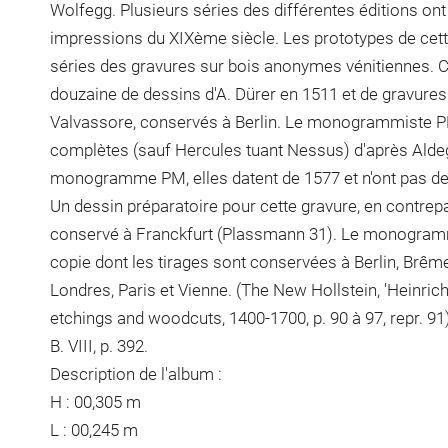
Wolfegg. Plusieurs séries des différentes éditions on
impressions du XIXème siècle. Les prototypes de cett
séries des gravures sur bois anonymes vénitiennes. 
douzaine de dessins d'A. Dürer en 1511 et de gravure
Valvassore, conservés à Berlin. Le monogrammiste P
complètes (sauf Hercules tuant Nessus) d'après Aldegr
monogramme PM, elles datent de 1577 et n'ont pas de 
Un dessin préparatoire pour cette gravure, en contrepa
conservé à Franckfurt (Plassmann 31). Le monogramm
copie dont les tirages sont conservées à Berlin, Brêm
Londres, Paris et Vienne. (The New Hollstein, 'Heinri
etchings and woodcuts, 1400-1700, p. 90 à 97, repr. 91)
B. VIII, p. 392.
Description de l'album :
H : 00,305 m
L : 00,245 m