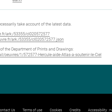
cessarily take account of the latest data.
vre.fr/ark:/53355/cl020572577
louvre.fr/ark:/53355/cl020572577.json
e of the Department of Prints and Drawings:
tail/oeuvres/1/572577-Hercule-aide-Atlas-a-soutenir-le-Ciel
ontact Us
Terms of use
Cookies
Credits
Accessibility : 