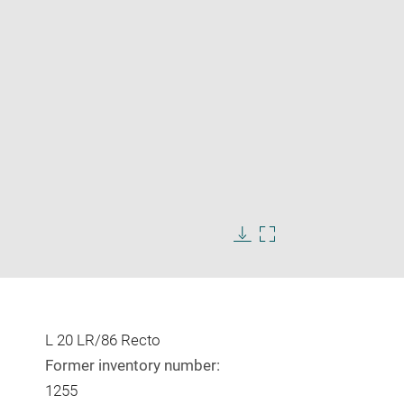
Enlarge
image
in
Download
Enlarge
new
image
image
window
in
new
window
L 20 LR/86 Recto
Former inventory number:
1255