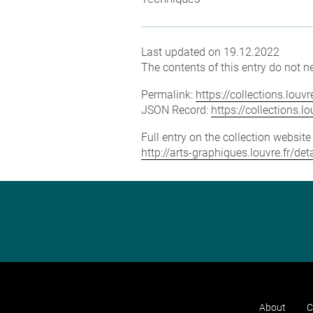
Last updated on 19.12.2022
The contents of this entry do not ne
Permalink:
https://collections.lou
JSON Record:
https://collections.
Full entry on the collection websit
http://arts-graphiques.louvre.fr/de
About
C