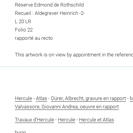
Réserve Edmond de Rothschild
Recueil : Aldegrever Heinrich -2-
L 20 LR
Folio 22
rapporté au recto
This artwork is on view by appointment in the referen
Hercule
-
Atlas
-
Dürer, Albrecht, gravure en rapport
-
M
Valvassore, Giovanni Andrea, oeuvre en rapport
Travaux d'Hercule
-
Hercule
-
Hercule et Atlas
burin