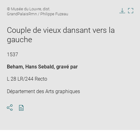
Enlarge
Image
© Musée du Louvre, dist.
image
caption:
GrandPalaisRmn / Philippe Fuzeau
in
Downlo
Enla
new
image
ima
window
Couple de vieux dansant vers la
in
new
gauche
win
1537
Beham, Hans Sebald
, gravé par
L 28 LR/244 Recto
Département des Arts graphiques
Download
Share
pdf