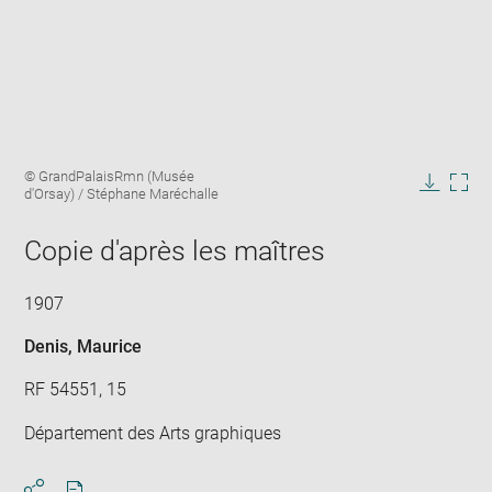
Enlarge
Image
© GrandPalaisRmn (Musée
image
caption:
d'Orsay) / Stéphane Maréchalle
in
Downlo
Enla
new
image
ima
window
Copie d'après les maîtres
in
new
win
1907
Denis, Maurice
RF 54551, 15
Département des Arts graphiques