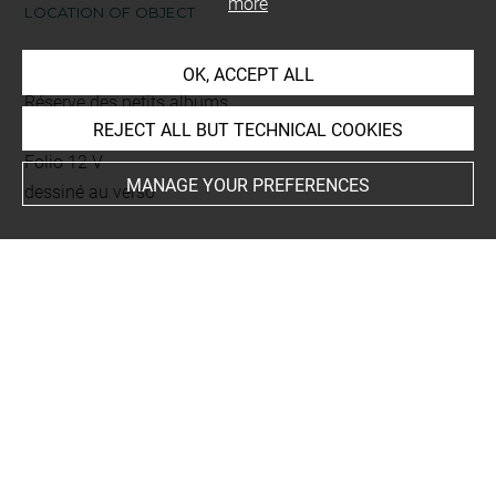
more
LOCATION OF OBJECT
Current location
OK, ACCEPT ALL
Réserve des petits albums
REJECT ALL BUT TECHNICAL COOKIES
Album Denis Maurice - 4 -
Folio 12 V
MANAGE YOUR PREFERENCES
dessiné au verso
This artwork is on view by appointment in the reference
room for prints and drawings
INDEX
Collections
Denis, Paul
-
Denis, François
-
Denis, Maurice