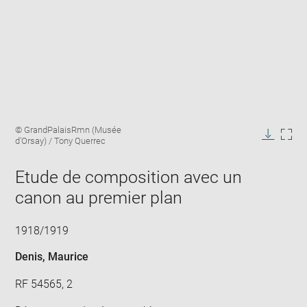
Enlarge
Image
© GrandPalaisRmn (Musée
image
caption:
d'Orsay) / Tony Querrec
in
Downlo
Enla
new
image
ima
window
Etude de composition avec un
in
new
canon au premier plan
win
1918/1919
Denis, Maurice
RF 54565, 2