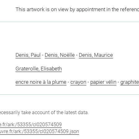
This artwork is on view by appointment in the referen
Denis, Paul
-
Denis, Noëlle
-
Denis, Maurice
Graterolle, Elisabeth
encre noire à la plume
-
crayon
-
papier vélin
-
graphite
cessarily take account of the latest data.
vre.fr/ark:/53355/cl020574509
louvre.fr/ark:/53355/cl020574509.json