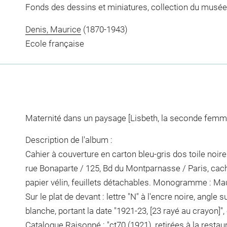
Fonds des dessins et miniatures, collection du musée
Denis, Maurice
(1870-1943)
Ecole française
Maternité dans un paysage [Lisbeth, la seconde femme 
Description de l'album :
Cahier à couverture en carton bleu-gris dos toile noire
rue Bonaparte / 125, Bd du Montparnasse / Paris, cache
papier vélin, feuillets détachables. Monogramme : Maud, 
Sur le plat de devant : lettre "N" à l'encre noire, angle s
blanche, portant la date "1921-23, [23 rayé au crayon]",
Catalogue Raisonné : "ct70 (1921), retirées à la restau