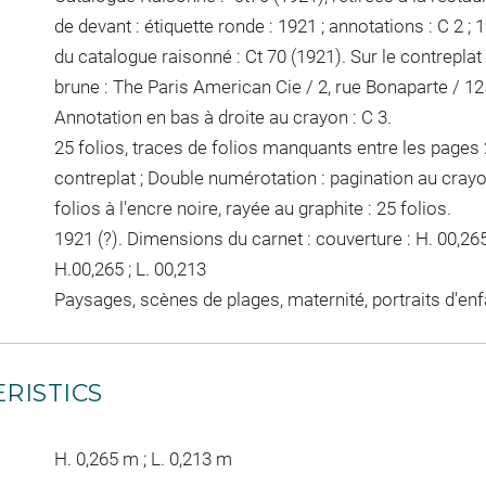
de devant : étiquette ronde : 1921 ; annotations : C 2 ; 
du catalogue raisonné : Ct 70 (1921). Sur le contreplat
brune : The Paris American Cie / 2, rue Bonaparte / 1
Annotation en bas à droite au crayon : C 3.
25 folios, traces de folios manquants entre les pages 22
contreplat ; Double numérotation : pagination au cray
folios à l'encre noire, rayée au graphite : 25 folios.
1921 (?). Dimensions du carnet : couverture : H. 00,265 ; L
H.00,265 ; L. 00,213
Paysages, scènes de plages, maternité, portraits d'en
RISTICS
H. 0,265 m ; L. 0,213 m