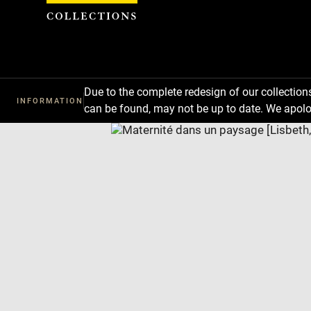
Cookies management panel
Due to the complete redesign of our collectio
INFORMATION
can be found, may not be up to date. We apolo
Download
Next
Previous