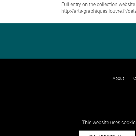
Full entry on the collection websit
http://arts-graphiques.louvre.fr/d
About
C
This website uses cookies