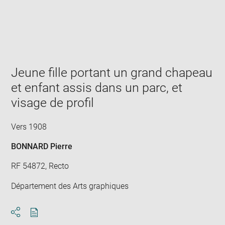
Enlarge
image
in
new
window
Jeune fille portant un grand chapeau
et enfant assis dans un parc, et
visage de profil
Vers 1908
BONNARD Pierre
RF 54872, Recto
Département des Arts graphiques
Download
Share