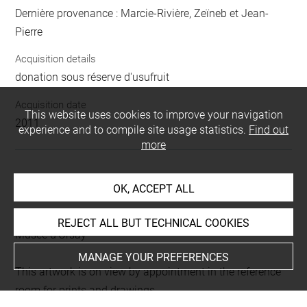
Dernière provenance : Marcie-Rivière, Zeïneb et Jean-
Pierre
Acquisition details
donation sous réserve d'usufruit
Acquisition date
This website uses cookies to improve your navigation
2011
experience and to compile site usage statistics.
Find out
more
LOCATION OF OBJECT
OK, ACCEPT ALL
Current location
REJECT ALL BUT TECHNICAL COOKIES
Musée d'Orsay
MANAGE YOUR PREFERENCES
This artwork is on view by appointment in the reference
room for prints and drawings