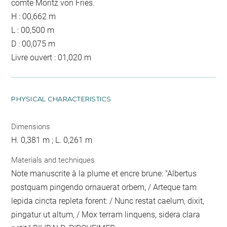
comte Moritz von Fries.
H : 00,662 m
L : 00,500 m
D : 00,075 m
Livre ouvert : 01,020 m
PHYSICAL CHARACTERISTICS
Dimensions
H. 0,381 m ; L. 0,261 m
Materials and techniques
Note manuscrite à la plume et encre brune: "Albertus
postquam pingendo ornauerat orbem, / Arteque tam
lepida cincta repleta forent: / Nunc restat caelum, dixit,
pingatur ut altum, / Mox terram linquens, sidera clara