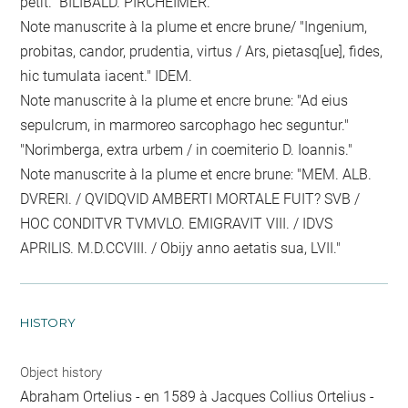
petit." BILIBALD. PIRCHEIMER.
Note manuscrite à la plume et encre brune/ "Ingenium,
probitas, candor, prudentia, virtus / Ars, pietasq[ue], fides,
hic tumulata iacent." IDEM.
Note manuscrite à la plume et encre brune: "Ad eius
sepulcrum, in marmoreo sarcophago hec seguntur."
"Norimberga, extra urbem / in coemiterio D. Ioannis."
Note manuscrite à la plume et encre brune: "MEM. ALB.
DVRERI. / QVIDQVID AMBERTI MORTALE FUIT? SVB /
HOC CONDITVR TVMVLO. EMIGRAVIT VIII. / IDVS
APRILIS. M.D.CCVIII. / Obijy anno aetatis sua, LVII."
HISTORY
Object history
Abraham Ortelius - en 1589 à Jacques Collius Ortelius -