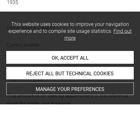
1935
This website uses cookies to improve your navigation
LOCATION OF OBJECT
experience and to compile site usage statistics.
Find out
more
Current location
Réserve Edmond de Rothschild
OK, ACCEPT ALL
Recueil : Dürer Albrecht -3- (Ortelius 1)
L 36 LR
REJECT ALL BUT TECHNICAL COOKIES
rapporté au recto
MANAGE YOUR PREFERENCES
This artwork is on view by appointment in the reference
room for prints and drawings
INDEX