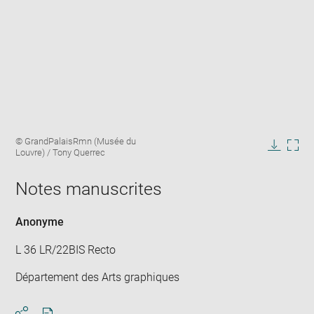
Enlarge
Image
© GrandPalaisRmn (Musée du
image
caption:
Louvre) / Tony Querrec
in
Downlo
Enla
new
image
ima
window
Notes manuscrites
in
new
win
Anonyme
L 36 LR/22BIS Recto
Département des Arts graphiques