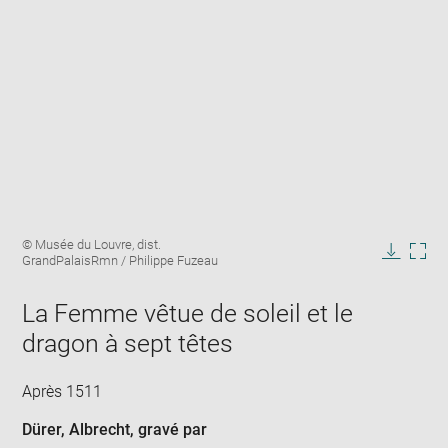
Enlarge
Image
© Musée du Louvre, dist.
image
caption:
GrandPalaisRmn / Philippe Fuzeau
in
Downlo
Enla
new
image
ima
window
La Femme vêtue de soleil et le
in
new
dragon à sept têtes
win
Après 1511
Dürer, Albrecht
, gravé par