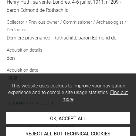
Henry Huth, sa vente, Londres, 4-6 juillet 1911, n°209 -
baron Edmond de Rothschild.
Collector / Previous owner / Commissioner / Archaeologist /
Dedicatee
Dernière provenance : Rothschild, baron Edmond de
Acquisition details
don
Acquisition date
1935
This website uses cookies to improve your navigation
experience and to compile site usage statistics.
Find out
more
LOCATION OF OBJECT
OK, ACCEPT ALL
Current location
Réserve Edmond de Rothschild
REJECT ALL BUT TECHNICAL COOKIES
Recueil : Dürer Albrecht -3- (Ortelius 1)