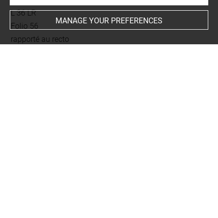
L 36 LR
MANAGE YOUR PREFERENCES
Folio 56
rapporté au recto
This artwork is on view by appointment in the reference
room for prints and drawings
INDEX
Collections
Fries, Graf Moriz von
-
Mariette, Pierre-Jean
-
Huth, Henri
-
Verstolk von Soelen, baron Jan Gijsbert
-
Ortélius,
Abraham
-
Collius, Jacques
-
Saint-Yves, Charles Léoffroy
de
-
Six, William
Subjects