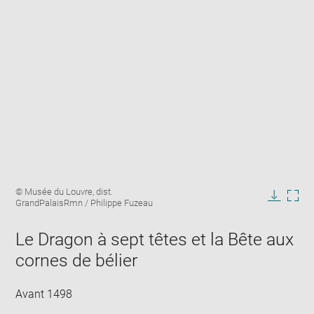
Enlarge
Image
© Musée du Louvre, dist.
image
caption:
GrandPalaisRmn / Philippe Fuzeau
in
Downlo
Enla
new
image
ima
window
Le Dragon à sept têtes et la Bête aux
in
new
cornes de bélier
win
Avant 1498