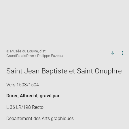
Enlarge
Image
© Musée du Louvre, dist.
image
caption:
GrandPalaisRmn / Philippe Fuzeau
in
Downlo
Enla
new
image
ima
window
Saint Jean Baptiste et Saint Onuphre
in
new
win
Vers 1503/1504
Dürer, Albrecht
, gravé par
L 36 LR/198 Recto
Département des Arts graphiques