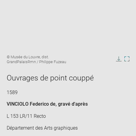
Enlarge
Image
© Musée du Louvre, dist.
image
caption:
GrandPalaisRmn / Philippe Fuzeau
in
Downlo
Enla
new
image
ima
window
Ouvrages de point couppé
in
new
win
1589
VINCIOLO Federico de
, gravé d'après
L 153 LR/11 Recto
Département des Arts graphiques