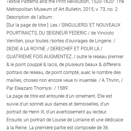
Textile Patterns and the Print Revolution, 1520-1620" The
Metropolitan Museum of Art Bulletin, 2015, v. 73, no. 2.
Description de l'album :
[Sur la page de titre ]: Les / SINGULIERS/ ET NOUVEAUX
POURTRAICTS, DU SEIGNEUR FEDERIC / de Vinciolo
Venitien, pour toutes /sortes d'ouvrages de Lingerie. /
DEDIE A LA ROYNE :/ DERECHEF ET POUR LA /
QUATRIEME FOIS AUGMENTEZ, / outre le reseau premier
& le point couppé & lacis, de plusieurs beaux & differens
portrais de reseau, de point compté, auec le nombre des
mailles, choses non encore veue ni inuentée. / A Thvrin, /
Par Eleazaro Thomysi. / 1589'.
La page de titre est entourée d'un ornement. Elle est
suivie d'un sonnet aux dames et demoiselles, d'un
portrait de Henri III, d'un avertissement au lecteur.
Ensuite, un portrait de Louise de Lorraine et une dédicace
à la Reine. La première partie est composée de 36