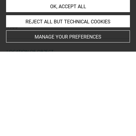
don
OK, ACCEPT ALL
Acquisition date
REJECT ALL BUT TECHNICAL COOKIES
1935
MANAGE YOUR PREFERENCES
LOCATION OF OBJECT
Current location
Réserve Edmond de Rothschild
Fabulae d'Esope
L 59 LR
Folio 128
gravé au recto
This artwork is on view by appointment in the reference
room for prints and drawings