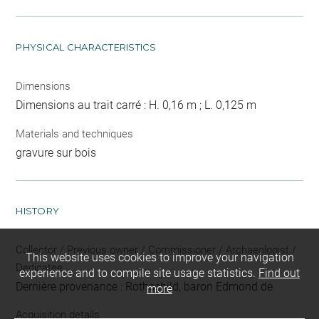
PHYSICAL CHARACTERISTICS
Dimensions
Dimensions au trait carré : H. 0,16 m ; L. 0,125 m
Materials and techniques
gravure sur bois
HISTORY
Collector / Previous owner / Commissioner / Archaeologist /
This website uses cookies to improve your navigation
Dedicatee
experience and to compile site usage statistics.
Find out
Dernière provenance : Rothschild, baron Edmond de
more
Acquisition details