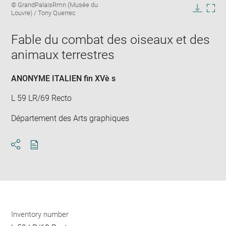
Image
© GrandPalaisRmn (Musée du
image
caption:
Louvre) / Tony Querrec
in
Downlo
Enla
new
image
ima
window
Fable du combat des oiseaux et des
in
new
animaux terrestres
win
ANONYME ITALIEN fin XVè s
L 59 LR/69 Recto
Département des Arts graphiques
Download
Share
pdf
Inventory number