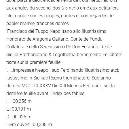
doré, plats à deux encadrements de trois filets, fleurons
aux angles du second, dos à 5 nerfs orné aux petits fers,
filet double sur les coupes, gardes et contregardes de
papier marbré, tranches dorées.
'Francisco del Tuppo Napolitano allo illustrissimo
Honorato de Aragonia Gaitano. Conte de Fundi.
Collaterale dello Serenissimo Re Don Ferando. Re de
Sicilia Prothonotario & Logothetha be/nemerito Felicitate'
texte sur la première feuille.
'.....Impressae Neapoli sub Ferdinando Illustrissimo atcb
Iustissimo in Siciliae Regno triumphatore. Sub anno
domini MCCCCLXXXV Die XIII Mensis Februarii', sur la
dernière feuille avant l'index des fables.
H.: 00,256 m
L.: 00,191 m
D : 00,025 m
Livre ouvert : 00,398 m