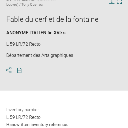
image
caption:
Louvre) / Tony Querrec
in
Downlo
Enla
new
image
ima
window
Fable du cerf et de la fontaine
in
new
win
ANONYME ITALIEN fin XVè s
L 59 LR/72 Recto
Département des Arts graphiques
Download
Share
pdf
Inventory number
L 59 LR/72 Recto
Handwritten inventory reference: