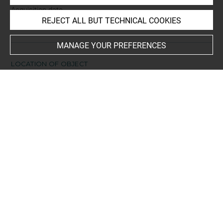
Acquisition date
REJECT ALL BUT TECHNICAL COOKIES
1935
MANAGE YOUR PREFERENCES
LOCATION OF OBJECT
Current location
Réserve Edmond de Rothschild
Fabulae d'Esope
L 59 LR
Folio 134
gravé au verso
This artwork is on view by appointment in the reference
room for prints and drawings