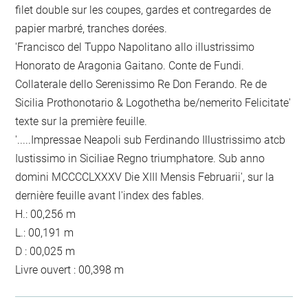
filet double sur les coupes, gardes et contregardes de
papier marbré, tranches dorées.
'Francisco del Tuppo Napolitano allo illustrissimo
Honorato de Aragonia Gaitano. Conte de Fundi.
Collaterale dello Serenissimo Re Don Ferando. Re de
Sicilia Prothonotario & Logothetha be/nemerito Felicitate'
texte sur la première feuille.
'.....Impressae Neapoli sub Ferdinando Illustrissimo atcb
Iustissimo in Siciliae Regno triumphatore. Sub anno
domini MCCCCLXXXV Die XIII Mensis Februarii', sur la
dernière feuille avant l'index des fables.
H.: 00,256 m
L.: 00,191 m
D : 00,025 m
Livre ouvert : 00,398 m