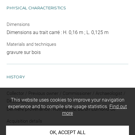
PHYSICAL CHARACTERISTICS
Dimensions
Dimensions au trait carré : H. 0,16 m ; L. 0,125 m
Materials and techniques
gravure sur bois
HISTORY
Collector / Previous owner / Commissioner / Archaeologist /
This website uses cookies to improve your navigation
Dedicatee
experience and to compile site usage statistics.
Find out
Dernière provenance : Rothschild, baron Edmond de
more
Acquisition details
don
OK, ACCEPT ALL