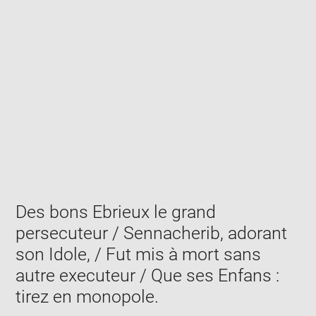
Enlarge
image
in
new
window
Des bons Ebrieux le grand
persecuteur / Sennacherib, adorant
son Idole, / Fut mis à mort sans
autre executeur / Que ses Enfans :
tirez en monopole.