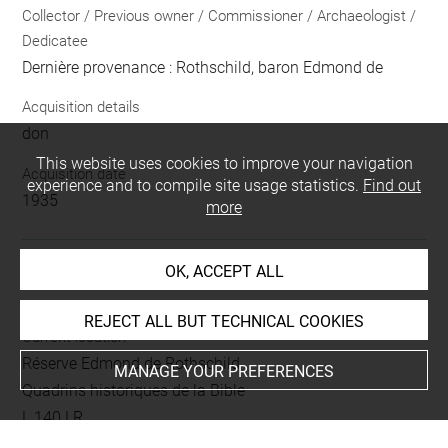
Collector / Previous owner / Commissioner / Archaeologist /
Dedicatee
Dernière provenance : Rothschild, baron Edmond de
Acquisition details
don
This website uses cookies to improve your navigation
Acquisition date
experience and to compile site usage statistics.
Find out
1935
more
OK, ACCEPT ALL
LOCATION OF OBJECT
REJECT ALL BUT TECHNICAL COOKIES
Current location
Réserve Edmond de Rothschild
MANAGE YOUR PREFERENCES
Quadrins historiques de la Bible
L 140 LR
Folio 97