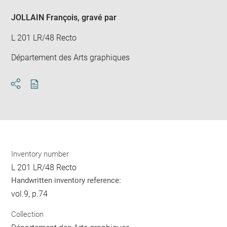
new
win
JOLLAIN François
, gravé par
L 201 LR/48 Recto
Département des Arts graphiques
Download
Share
pdf
Inventory number
L 201 LR/48 Recto
Handwritten inventory reference:
vol.9, p.74
Collection