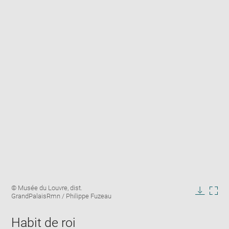
Enlarge
Image
© Musée du Louvre, dist.
image
caption:
GrandPalaisRmn / Philippe Fuzeau
in
Downlo
Enla
new
image
ima
window
Habit de roi
in