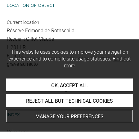
LOCATION OF OBJECT
Current location
Réserve Edmond de Rothschild
Recueil : Gillot Claude
L 201 LR
This website uses cookies to improve your navigation
Folio 50
experience and to compile site usage statistics.
Find out
gravé au recto
more
This artwork is on view by appointment in the reference
OK, ACCEPT ALL
room for prints and drawings
REJECT ALL BUT TECHNICAL COOKIES
INDEX
MANAGE YOUR PREFERENCES
Collections