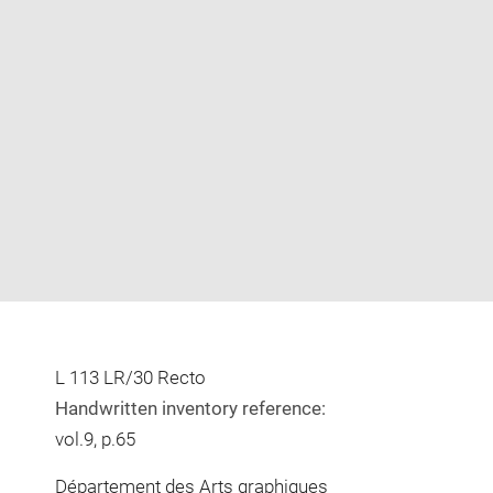
Enlarge
image
in
new
window
L 113 LR/30 Recto
Handwritten inventory reference:
vol.9, p.65
Département des Arts graphiques