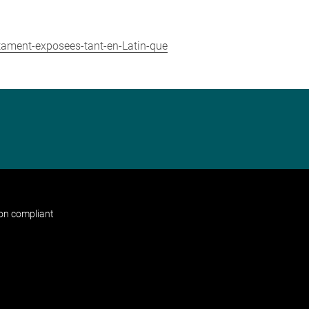
stament-exposees-tant-en-Latin-que
non compliant