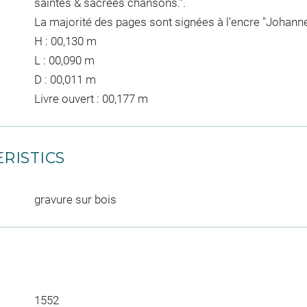
saintes & sacrées chansons.".
La majorité des pages sont signées à l'encre "Johannes 
H : 00,130 m
L : 00,090 m
D : 00,011 m
Livre ouvert : 00,177 m
RISTICS
gravure sur bois
1552