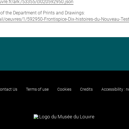
louvre.fr/ark:/53355/cl020592950.json
e of the Department of Prints and Drawings:
etail/oeuvres/1/592950-Frontispice-Dix-histoires-du-Nouveau-Te
ontact Us
Terms of use
Cookies
Credits
Accessibility : 