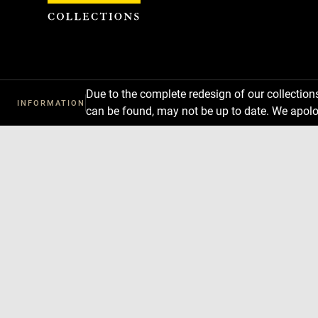
Cookies management panel
Due to the complete redesign of our collectio
INFORMATION
can be found, may not be up to date. We apolo
Download
Next
Previous