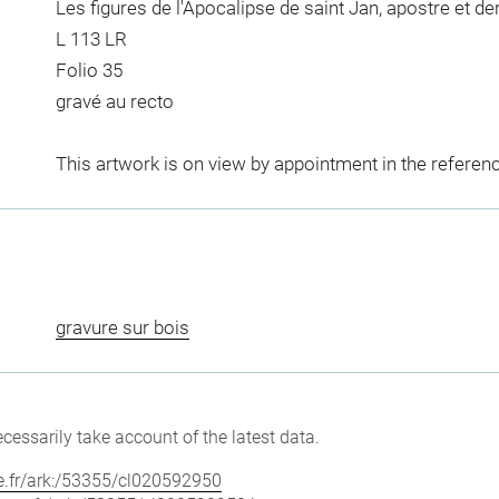
Les figures de l'Apocalipse de saint Jan, apostre et de
L 113 LR
Folio 35
gravé au recto
This artwork is on view by appointment in the referen
gravure sur bois
cessarily take account of the latest data.
vre.fr/ark:/53355/cl020592950