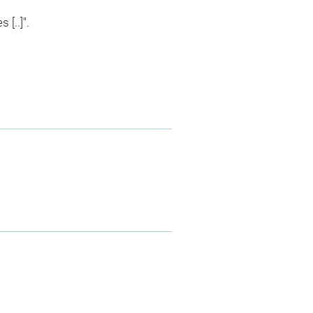
[..]".