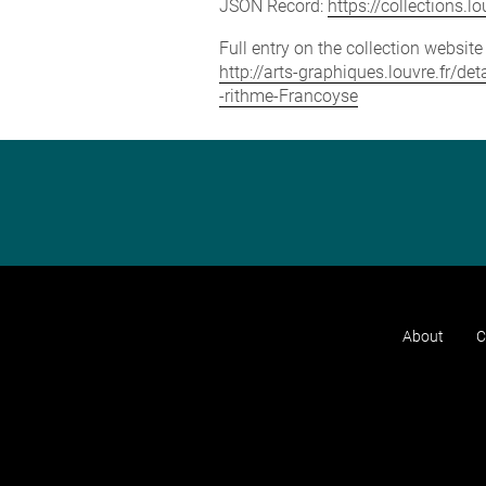
JSON Record:
https://collections.
Full entry on the collection websit
http://arts-graphiques.louvre.fr/d
-rithme-Francoyse
About
C