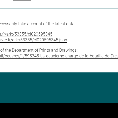
cessarily take account of the latest data.
vre.fr/ark:/53355/cl020595345
louvre.fr/ark:/53355/cl020595345.json
e of the Department of Prints and Drawings:
etail/oeuvres/1/595345-La-deuxieme-charge-de-la-bataille-de-Dre