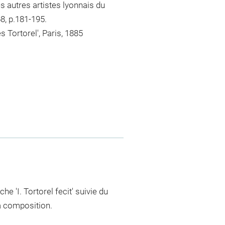
es autres artistes lyonnais du
68, p.181-195.
 Tortorel', Paris, 1885
e 'I. Tortorel fecit' suivie du
a composition.