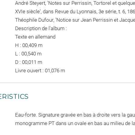
André Steyert, 'Notes sur Perrissin, Tortorel et quelqu
XVIe siècle', dans Revue du Lyonnais, 3e série, t. 6, 18
Théophile Dufour, 'Notice sur Jean Perrissin et Jacques
Description de l'album :
Texte en allemand
H : 00,409 m
L : 00,540 m
D : 00,011 m
Livre ouvert : 01,076 m
RISTICS
Eau-forte. Signature gravée en bas à droite vers la gauch
monogramme PT dans un ovale en bas au milieu de l