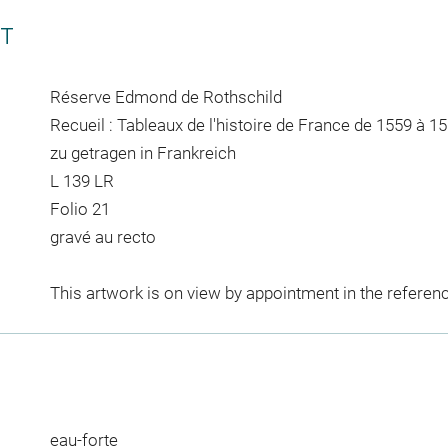
CT
Réserve Edmond de Rothschild
Recueil : Tableaux de l'histoire de France de 1559 à 156
zu getragen in Frankreich
L 139 LR
Folio 21
gravé au recto
This artwork is on view by appointment in the referen
eau-forte