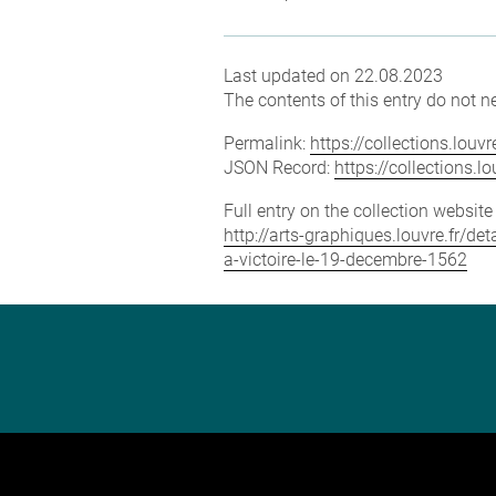
Last updated on 22.08.2023
The contents of this entry do not ne
Permalink:
https://collections.lou
JSON Record:
https://collections.
Full entry on the collection websit
http://arts-graphiques.louvre.fr/d
a-victoire-le-19-decembre-1562