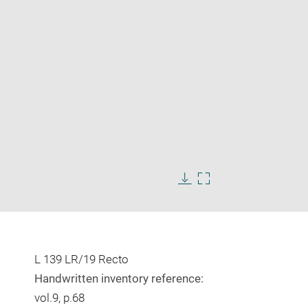
Enlarge
image
in
Download
Enlarge
new
image
image
window
in
new
window
L 139 LR/19 Recto
Handwritten inventory reference:
vol.9, p.68