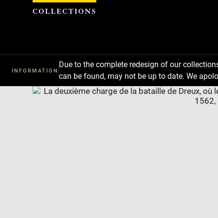
Cookies management panel
Due to the complete redesign of our collectio
INFORMATION
can be found, may not be up to date. We apolo
Download
Next
Previous