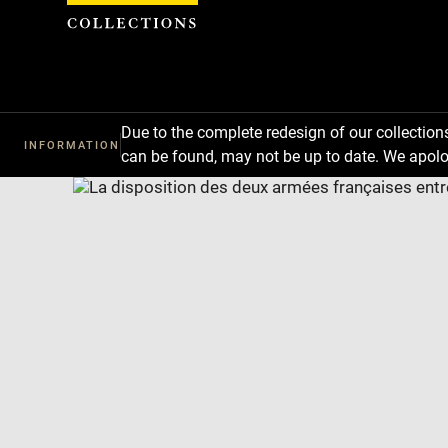
Cookies management panel
Due to the complete redesign of our collectio
INFORMATION
can be found, may not be up to date. We apolo
Download
Next
Previous