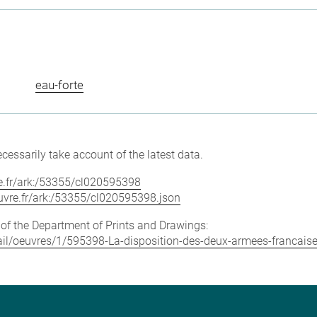
eau-forte
cessarily take account of the latest data.
vre.fr/ark:/53355/cl020595398
louvre.fr/ark:/53355/cl020595398.json
e of the Department of Prints and Drawings:
etail/oeuvres/1/595398-La-disposition-des-deux-armees-francais