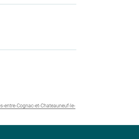
es-entre-Cognac-et-Chateauneuf-le-