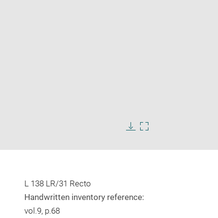
Enlarge
image
in
Download
Enlarge
new
image
image
window
in
new
window
L 138 LR/31 Recto
Handwritten inventory reference:
vol.9, p.68