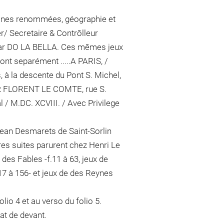
Reines renommées, géographie et
 Secretaire & Contrôlleur
z par DO LA BELLA. Ces mêmes jeux
ont separément .....A PARIS, /
à la descente du Pont S. Michel,
hez FLORENT LE COMTE, rue S.
l / M.DC. XCVIII. / Avec Privilege
Jean Desmarets de Saint-Sorlin
ères suites parurent chez Henri Le
 des Fables -f.11 à 63, jeux de
117 à 156- et jeux de des Reynes
lio 4 et au verso du folio 5.
at de devant.