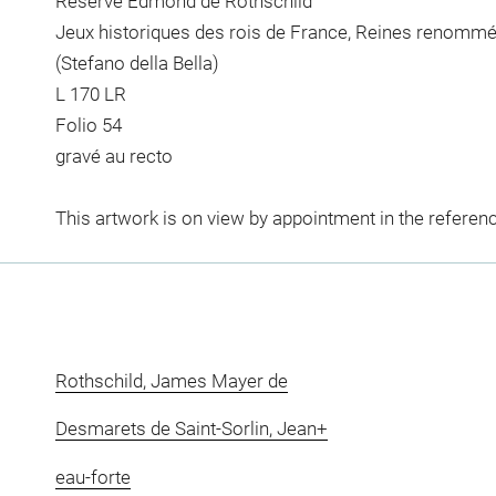
Réserve Edmond de Rothschild
Jeux historiques des rois de France, Reines renomm
(Stefano della Bella)
L 170 LR
Folio 54
gravé au recto
This artwork is on view by appointment in the referen
Rothschild, James Mayer de
Desmarets de Saint-Sorlin, Jean+
eau-forte