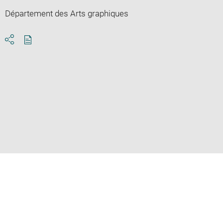
Département des Arts graphiques
Download
Share
pdf