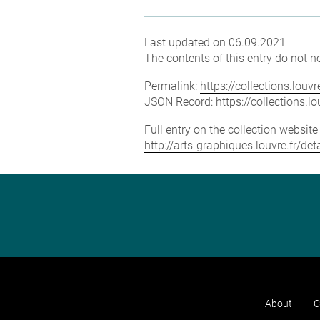
Last updated on 06.09.2021
The contents of this entry do not ne
Permalink:
https://collections.lou
JSON Record:
https://collections.
Full entry on the collection websit
http://arts-graphiques.louvre.fr/d
About
C