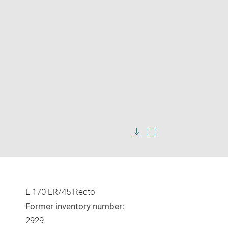
Enlarge
image
in
Download
Enlarge
new
image
image
window
in
new
window
L 170 LR/45 Recto
Former inventory number:
2929