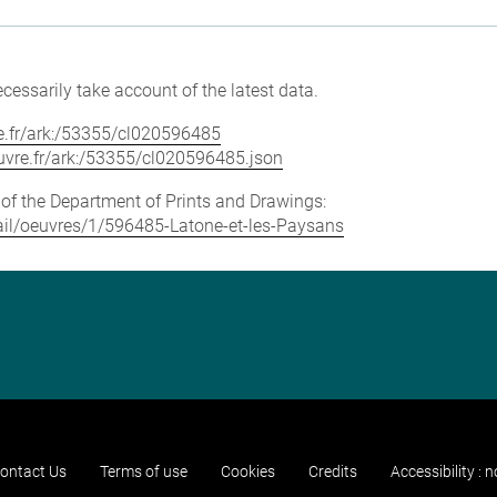
cessarily take account of the latest data.
vre.fr/ark:/53355/cl020596485
louvre.fr/ark:/53355/cl020596485.json
e of the Department of Prints and Drawings:
etail/oeuvres/1/596485-Latone-et-les-Paysans
ontact Us
Terms of use
Cookies
Credits
Accessibility : 