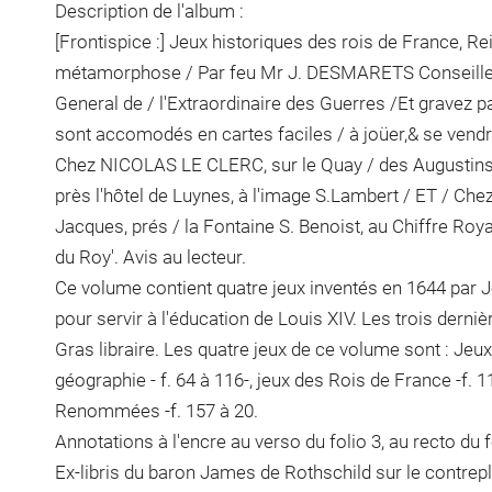
Description de l'album :
[Frontispice :] Jeux historiques des rois de France, 
métamorphose / Par feu Mr J. DESMARETS Conseiller/
General de / l'Extraordinaire des Guerres /Et grave
sont accomodés en cartes faciles / à joüer,& se vendr
Chez NICOLAS LE CLERC, sur le Quay / des Augustins, 
près l'hôtel de Luynes, à l'image S.Lambert / ET / C
Jacques, prés / la Fontaine S. Benoist, au Chiffre Roya
du Roy'. Avis au lecteur.
Ce volume contient quatre jeux inventés en 1644 par 
pour servir à l'éducation de Louis XIV. Les trois derni
Gras libraire. Les quatre jeux de ce volume sont : Jeux
géographie - f. 64 à 116-, jeux des Rois de France -f. 
Renommées -f. 157 à 20.
Annotations à l'encre au verso du folio 3, au recto du fo
Ex-libris du baron James de Rothschild sur le contrepl