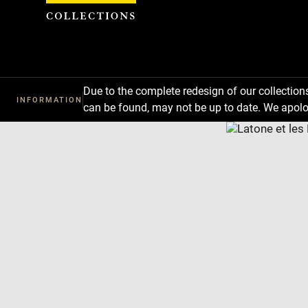
Cookies management panel
Due to the complete redesign of our collectio
INFORMATION
can be found, may not be up to date. We apolo
Download
Next
Previous