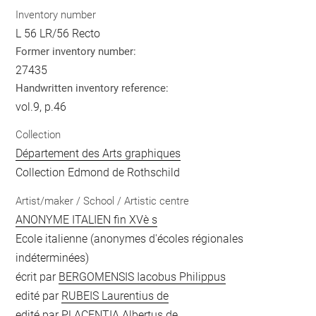
Inventory number
L 56 LR/56 Recto
Former inventory number:
27435
Handwritten inventory reference:
vol.9, p.46
Collection
Département des Arts graphiques
Collection Edmond de Rothschild
Artist/maker / School / Artistic centre
ANONYME ITALIEN fin XVè s
Ecole italienne (anonymes d'écoles régionales
indéterminées)
écrit par
BERGOMENSIS Iacobus Philippus
edité par
RUBEIS Laurentius de
edité par
PLACENTIA Albertus de