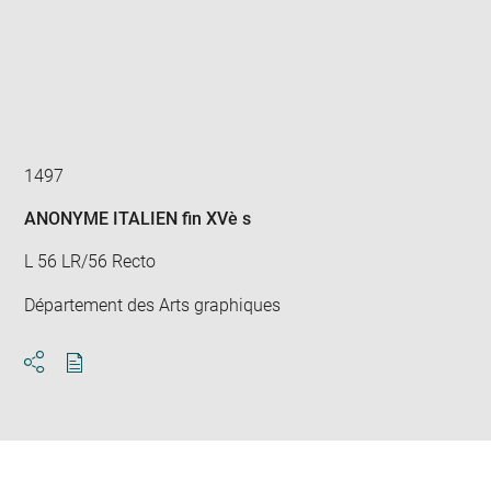
Enlarge
image
in
new
window
1497
ANONYME ITALIEN fin XVè s
L 56 LR/56 Recto
Département des Arts graphiques
Download
Share
pdf