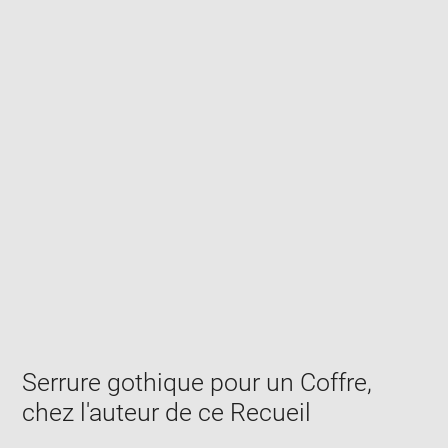
Enlarge
image
in
new
window
Serrure gothique pour un Coffre,
chez l'auteur de ce Recueil