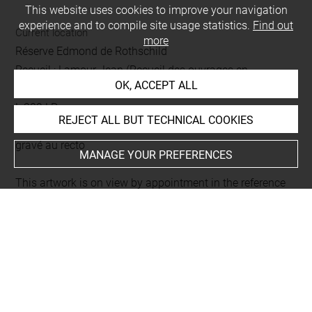
This website uses cookies to improve your navigation
experience and to compile site usage statistics.
Find out
Current location
more
Réserve Edmond de Rothschild
Recueil : Lamour Jean (Recueil des ouvrages en
OK, ACCEPT ALL
serrurerie)
L 209 LR
REJECT ALL BUT TECHNICAL COOKIES
Folio 25
gravé au recto
MANAGE YOUR PREFERENCES
This artwork is on view by appointment in the reference
room for prints and drawings
Last updated on 18.12.2025
The contents of this entry do not necessarily take
account of the latest data.
Permalink:
https://collections.louvre.fr/ark:/53355/cl0206