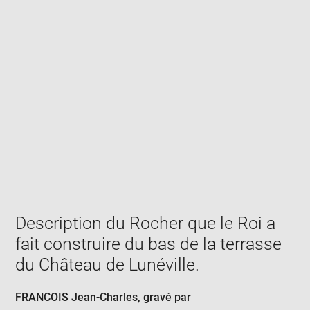
Enlarge
image
in
new
window
Description du Rocher que le Roi a
fait construire du bas de la terrasse
du Château de Lunéville.
FRANCOIS Jean-Charles
, gravé par