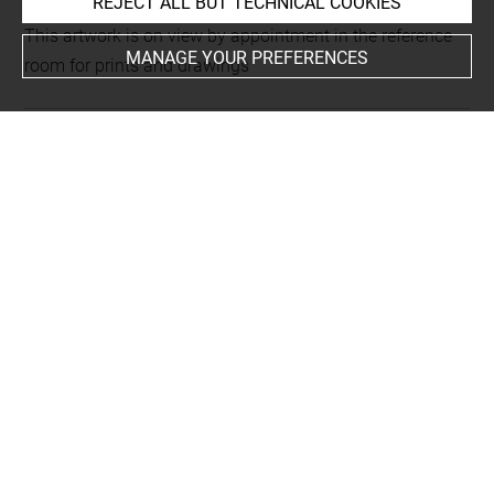
REJECT ALL BUT TECHNICAL COOKIES
This artwork is on view by appointment in the reference
MANAGE YOUR PREFERENCES
room for prints and drawings
Last updated on 18.12.2025
The contents of this entry do not necessarily take
account of the latest data.
Permalink:
https://collections.louvre.fr/ark:/53355/cl0206
03782
JSON Record:
https://collections.louvre.fr/ark:/53355/cl0
20603782.json
Full entry on the collection website of the Department of
Prints and Drawings:
http://arts-graphiques.louvre.fr/detail/oeuvres/1/603782-
Description-du-Rocher-que-le-Roi-a-fait-construire-du-bas
-de-la-terrasse-du-Chateau-de-Luneville