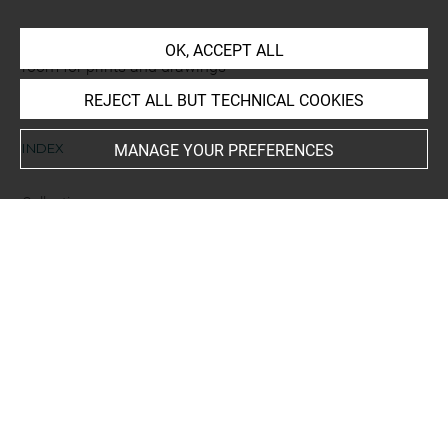
This artwork is on view by appointment in the reference
OK, ACCEPT ALL
room for prints and drawings
REJECT ALL BUT TECHNICAL COOKIES
INDEX
MANAGE YOUR PREFERENCES
Collections
Gide, André
-
Gide, Catherine
People
Gide, André+
-
Ancourt, Edwart, imprimeur+
-
Bailly,
Edmond, libraire+
Subjects
Voyage d'Urien, André Gide
Techniques