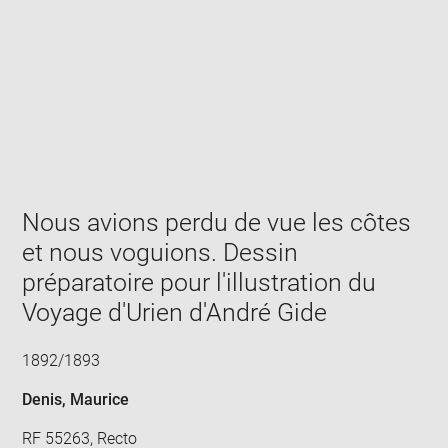
Enlarge
image
in
new
window
Nous avions perdu de vue les côtes
et nous voguions. Dessin
préparatoire pour l'illustration du
Voyage d'Urien d'André Gide
1892/1893
Denis, Maurice
RF 55263, Recto