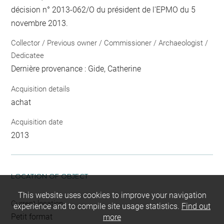
décision n° 2013-062/O du président de l'EPMO du 5
novembre 2013.
Collector / Previous owner / Commissioner / Archaeologist /
Dedicatee
Dernière provenance : Gide, Catherine
Acquisition details
achat
Acquisition date
2013
LOCATION OF OBJECT
This website uses cookies to improve your navigation
Current location
experience and to compile site usage statistics.
Find out
Petit format
more