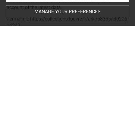
The contents of this entry do not necessarily take
account of the latest data.
MANAGE YOUR PREFERENCES
Permalink:
https://collections.louvre.fr/ark:/53355/cl0206
14343
JSON Record:
https://collections.louvre.fr/ark:/53355/cl0
20614343.json
Full entry on the collection website of the Department of
Prints and Drawings:
http://arts-graphiques.louvre.fr/detail/oeuvres/1/614343-
Dessus-de-porte-gravure-5