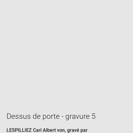
Enlarge
image
in
new
window
Dessus de porte - gravure 5
LESPILLIEZ Carl Albert von
, gravé par