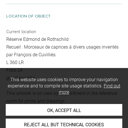
LOCATION OF OBJECT
Current location
Réserve Edmond de Rothschild
Recueil : Morceaux de caprices à divers usages inventés
par François de Cuvilliès.
L 360 LR
Folio 24
gravé au recto
This website uses cookies to improve your navigation
experience and to compile site usage statistics.
Find out
more
This artwork is on view by appointment in the reference
room for prints and drawings
OK, ACCEPT ALL
Last updated on 18.12.2025
REJECT ALL BUT TECHNICAL COOKIES