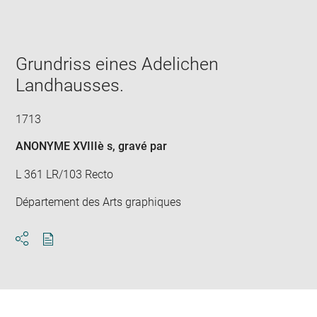
Enlarge
image
in
new
window
Grundriss eines Adelichen
Landhausses.
1713
ANONYME XVIIIè s
, gravé par
L 361 LR/103 Recto
Département des Arts graphiques
Download
Share
pdf