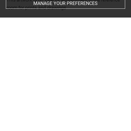
MANAGE YOUR PREFERENCES
room for prints and drawings
Last updated on 18.12.2025
The contents of this entry do not necessarily take
account of the latest data.
Permalink:
https://collections.louvre.fr/ark:/53355/cl0206
14699
JSON Record:
https://collections.louvre.fr/ark:/53355/cl0
20614699.json
Full entry on the collection website of the Department of
Prints and Drawings:
http://arts-graphiques.louvre.fr/detail/oeuvres/1/614699-
Grundriss-eines-Adelichen-Landhausses