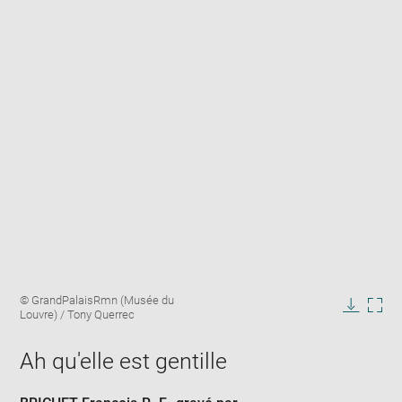
Enlarge
Image
© GrandPalaisRmn (Musée du
image
caption:
Louvre) / Tony Querrec
in
Downlo
Enla
new
image
ima
window
Ah qu'elle est gentille
in
new
win