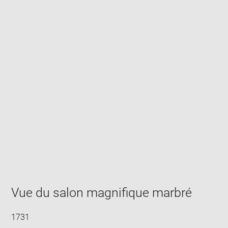
Enlarge
image
in
new
window
Vue du salon magnifique marbré
1731