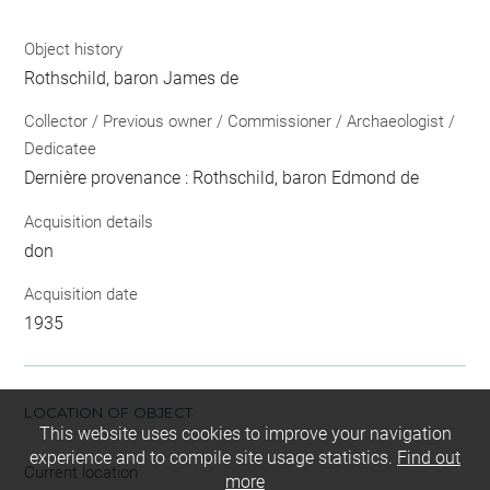
Object history
Rothschild, baron James de
Collector / Previous owner / Commissioner / Archaeologist /
Dedicatee
Dernière provenance : Rothschild, baron Edmond de
Acquisition details
don
Acquisition date
1935
LOCATION OF OBJECT
This website uses cookies to improve your navigation
experience and to compile site usage statistics.
Find out
Current location
more