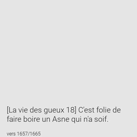
Enlarge
image
in
new
window
[La vie des gueux 18] C'est folie de
faire boire un Asne qui n'a soif.
vers 1657/1665