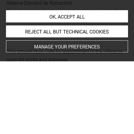
Réserve Edmond de Rothschild
Recueil des plus illustres proverbes, divises en trois livres
OK, ACCEPT ALL
L 290 LR
Folio 133
REJECT ALL BUT TECHNICAL COOKIES
gravé au recto
MANAGE YOUR PREFERENCES
This artwork is on view by appointment in the reference
room for prints and drawings
Last updated on 18.12.2025
The contents of this entry do not necessarily take
account of the latest data.
Permalink:
https://collections.louvre.fr/ark:/53355/cl0206
17269
JSON Record:
https://collections.louvre.fr/ark:/53355/cl0
20617269.json