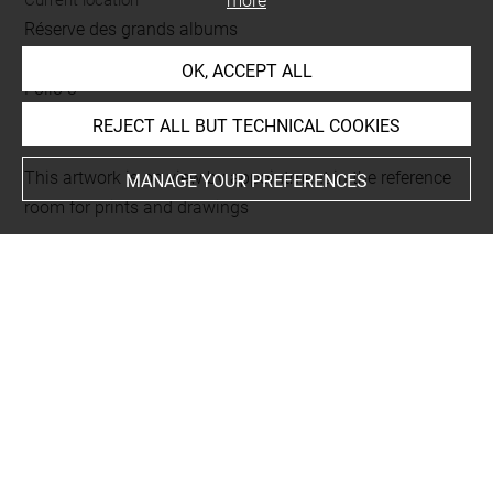
more
Réserve des grands albums
Album Merson Luc Olivier (Les Trophées) -1-
OK, ACCEPT ALL
Folio 3
rapporté au recto
REJECT ALL BUT TECHNICAL COOKIES
This artwork is on view by appointment in the reference
MANAGE YOUR PREFERENCES
room for prints and drawings
INDEX
Collections
Descamps-Scrive, René
People
Gérôme+
-
Descamps-Scrive, René, bibliophile+
-
Crette,
Georges, relieur+
-
Heredia, Jose Maria de+
-
Porcaboeuf,