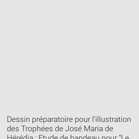
Enlarge
image
in
new
window
Dessin préparatoire pour l'illustration
des Trophées de José Maria de
Hérédia : Etude de bandeau pour "Le