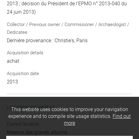
2013 ; décision du Président de l'EPMO n° 2013-040 du
24 juin 2013)
Collector / Previous owner / Commissioner / Archaeologist /
Dedicatee
Dernière provenance : Christie's, Paris
Acquisition details
achat
Acquisition date
2013
LOCATION OF OBJECT
This website uses cookies to improve your navigation
experience and to compile site usage statistics.
Find out
more
Current location
Réserve des grands albums