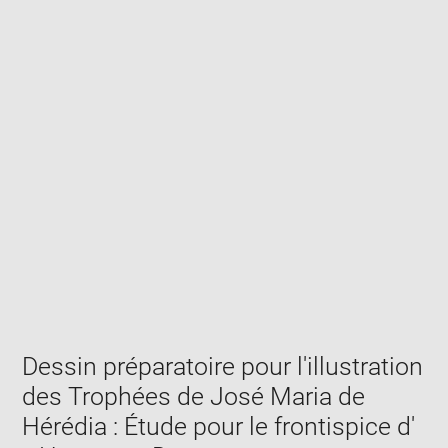
Enlarge
image
in
new
window
Dessin préparatoire pour l'illustration
des Trophées de José Maria de
Hérédia : Étude pour le frontispice d'