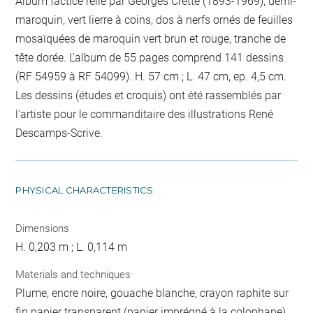
Album factice relié par Georges Cretté (1893-1969), demi-
maroquin, vert lierre à coins, dos à nerfs ornés de feuilles
mosaïquées de maroquin vert brun et rouge, tranche de
tête dorée. L'album de 55 pages comprend 141 dessins
(RF 54959 à RF 54099). H. 57 cm ; L. 47 cm, ep. 4,5 cm.
Les dessins (études et croquis) ont été rassemblés par
l'artiste pour le commanditaire des illustrations René
Descamps-Scrive.
PHYSICAL CHARACTERISTICS
Dimensions
H. 0,203 m ; L. 0,114 m
Materials and techniques
Plume, encre noire, gouache blanche, crayon raphite sur
fin papier transparent (papier imprégné à la colophane)