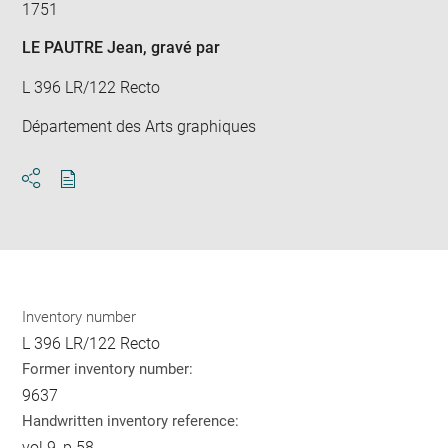
1751
LE PAUTRE Jean
, gravé par
L 396 LR/122 Recto
Département des Arts graphiques
Download
Share
pdf
Inventory number
L 396 LR/122 Recto
Former inventory number:
9637
Handwritten inventory reference:
vol.9, p.58