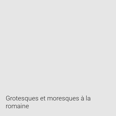
Enlarge
image
in
new
window
Grotesques et moresques à la
romaine