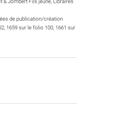
ot & Jombert Fils jeune, Libraires
nées de publication/création
52, 1659 sur le folio 100, 1661 sur