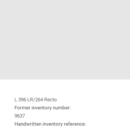
Enlarge
image
in
new
window
L 396 LR/264 Recto
Former inventory number:
9637
Handwritten inventory reference: