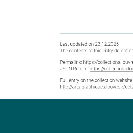
Last updated on 23.12.2025
The contents of this entry do not ne
Permalink:
https://collections.lou
JSON Record:
https://collections.
Full entry on the collection websit
http://arts-graphiques.louvre.fr/d