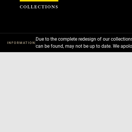
Cookies management panel
Due to the complete redesign of our collectio
INFORMATION
can be found, may not be up to date. We apolo
Download
Next
Previous