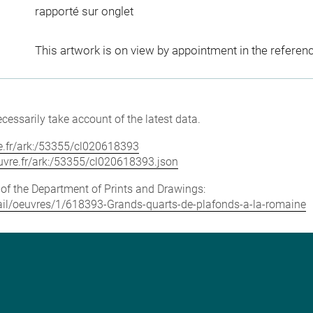
rapporté sur onglet
This artwork is on view by appointment in the referen
cessarily take account of the latest data.
vre.fr/ark:/53355/cl020618393
louvre.fr/ark:/53355/cl020618393.json
e of the Department of Prints and Drawings:
etail/oeuvres/1/618393-Grands-quarts-de-plafonds-a-la-romaine