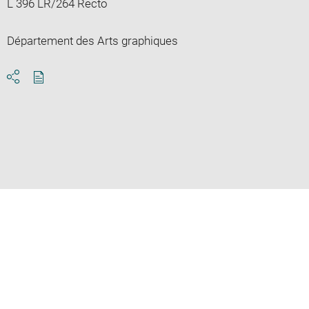
L 396 LR/264 Recto
Département des Arts graphiques
Download
Share
pdf