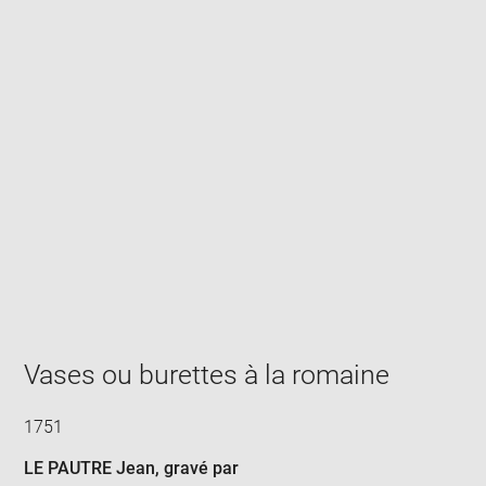
Enlarge
image
in
new
window
Vases ou burettes à la romaine
1751
LE PAUTRE Jean
, gravé par