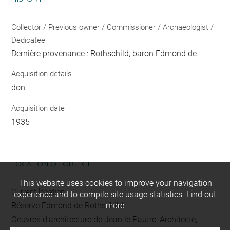
Collector / Previous owner / Commissioner / Archaeologist /
Dedicatee
Dernière provenance : Rothschild, baron Edmond de
Acquisition details
don
Acquisition date
1935
LOCATION OF OBJECT
This website uses cookies to improve your navigation
Current location
experience and to compile site usage statistics.
Find out
Réserve Edmond de Rothschild
more
Oeuvres d'architecture de Jean le Pautre, Architecte,