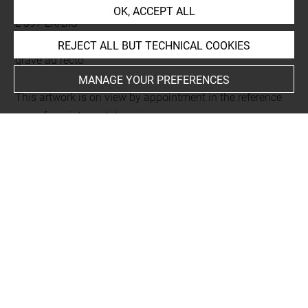
Dessinateur & Graveur du Roi. Tome troisième.
OK, ACCEPT ALL
L 397 LR/BIS
Folio 74
REJECT ALL BUT TECHNICAL COOKIES
gravé au recto
MANAGE YOUR PREFERENCES
This artwork is on view by appointment in the reference
room for prints and drawings
Last updated on 23.12.2025
The contents of this entry do not necessarily take
account of the latest data.
Permalink:
https://collections.louvre.fr/ark:/53355/cl0206
18750
JSON Record:
https://collections.louvre.fr/ark:/53355/cl0
20618750.json
Full entry on the collection website of the Department of