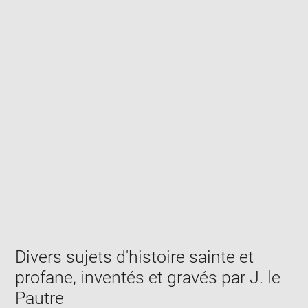
Enlarge
image
in
new
window
Divers sujets d'histoire sainte et
profane, inventés et gravés par J. le
Pautre