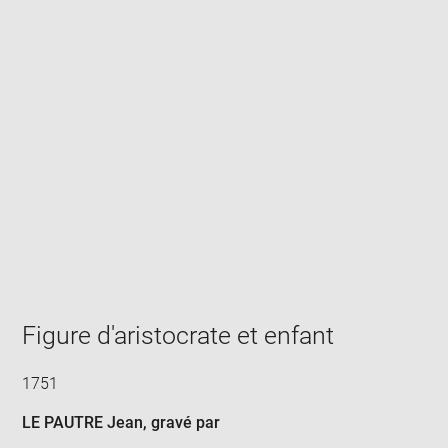
Enlarge
image
in
new
window
Figure d'aristocrate et enfant
1751
LE PAUTRE Jean
, gravé par