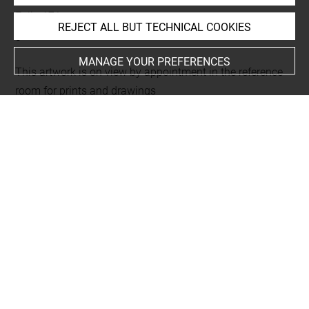
Folio 171
REJECT ALL BUT TECHNICAL COOKIES
gravé au recto
MANAGE YOUR PREFERENCES
This artwork is on view by appointment in the reference
room for prints and drawings
Last updated on 23.12.2025
The contents of this entry do not necessarily take
account of the latest data.
Permalink:
https://collections.louvre.fr/ark:/53355/cl0206
18855
JSON Record:
https://collections.louvre.fr/ark:/53355/cl0
20618855.json
Full entry on the collection website of the Department of
Prints and Drawings:
http://arts-graphiques.louvre.fr/detail/oeuvres/1/618855-