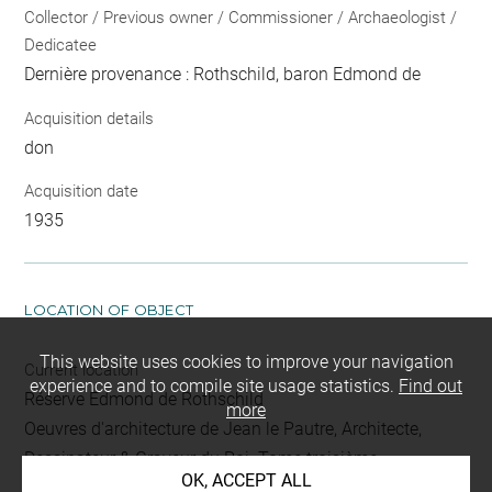
Collector / Previous owner / Commissioner / Archaeologist /
Dedicatee
Dernière provenance : Rothschild, baron Edmond de
Acquisition details
don
Acquisition date
1935
LOCATION OF OBJECT
This website uses cookies to improve your navigation
Current location
experience and to compile site usage statistics.
Find out
Réserve Edmond de Rothschild
more
Oeuvres d'architecture de Jean le Pautre, Architecte,
Dessinateur & Graveur du Roi. Tome troisième.
OK, ACCEPT ALL
L 397 LR/BIS