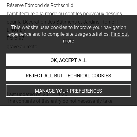
Réserve Edmond de Rothschild
L'architecture à la mode ou sont les nouveaux dessins
pour la Décoration des Bâtimens et Jardins. Tome II
This website uses cookies to improve your navigation
L 409 LR
experience and to compile site usage statistics.
Find out
Folio 87
more
gravé au recto
OK, ACCEPT ALL
This artwork is on view by appointment in the reference
room for prints and drawings
REJECT ALL BUT TECHNICAL COOKIES
MANAGE YOUR PREFERENCES
Last updated on 23.12.2025
The contents of this entry do not necessarily take
account of the latest data.
Permalink:
https://collections.louvre.fr/ark:/53355/cl0206
19278
JSON Record:
https://collections.louvre.fr/ark:/53355/cl0