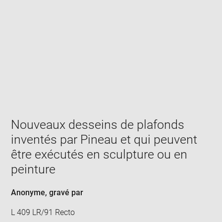
Enlarge
image
in
new
window
Nouveaux desseins de plafonds
inventés par Pineau et qui peuvent
être exécutés en sculpture ou en
peinture
Anonyme
, gravé par
L 409 LR/91 Recto