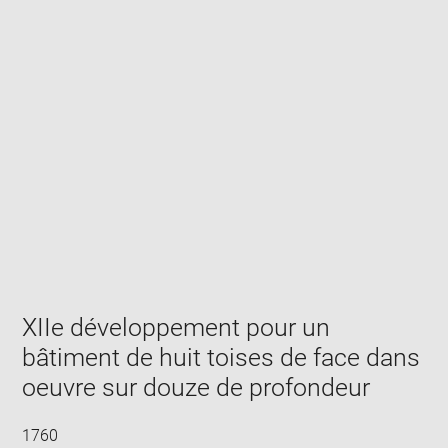
Enlarge
image
in
new
window
XIIe développement pour un
bâtiment de huit toises de face dans
oeuvre sur douze de profondeur
1760