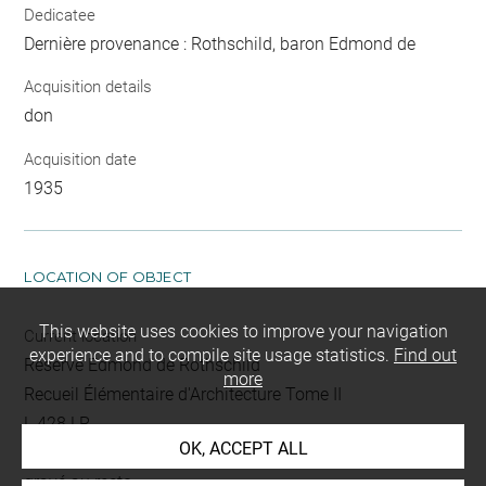
Dedicatee
Dernière provenance : Rothschild, baron Edmond de
Acquisition details
don
Acquisition date
1935
LOCATION OF OBJECT
This website uses cookies to improve your navigation
Current location
experience and to compile site usage statistics.
Find out
Réserve Edmond de Rothschild
more
Recueil Élémentaire d'Architecture Tome II
L 428 LR
OK, ACCEPT ALL
Folio 25
gravé au recto