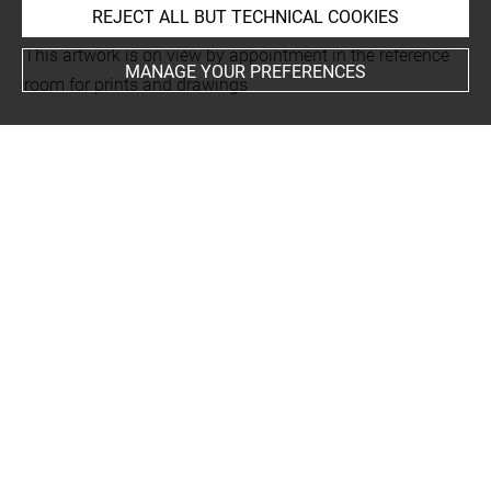
REJECT ALL BUT TECHNICAL COOKIES
This artwork is on view by appointment in the reference
MANAGE YOUR PREFERENCES
room for prints and drawings
Last updated on 23.12.2025
The contents of this entry do not necessarily take
account of the latest data.
Permalink:
https://collections.louvre.fr/ark:/53355/cl0206
19826
JSON Record:
https://collections.louvre.fr/ark:/53355/cl0
20619826.json
Full entry on the collection website of the Department of
Prints and Drawings:
http://arts-graphiques.louvre.fr/detail/oeuvres/1/619826-
XIIe-developpement-pour-un-batiment-de-huit-toises-de-f
ace-dans-oeuvre-sur-douze-de-profondeur