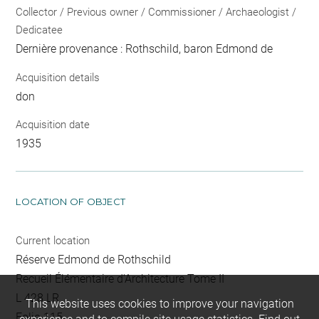
Collector / Previous owner / Commissioner / Archaeologist /
Dedicatee
Dernière provenance : Rothschild, baron Edmond de
Acquisition details
don
Acquisition date
1935
LOCATION OF OBJECT
Current location
Réserve Edmond de Rothschild
Recueil Élémentaire d'Architecture Tome II
L 428 LR
This website uses cookies to improve your navigation
Folio 115