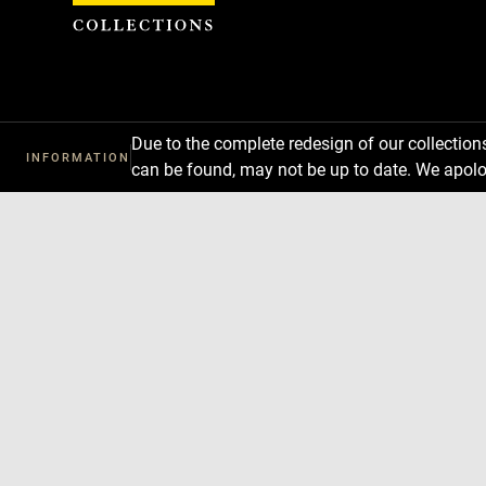
Cookies management panel
Due to the complete redesign of our collectio
INFORMATION
can be found, may not be up to date. We apolo
Download
Next
Previous