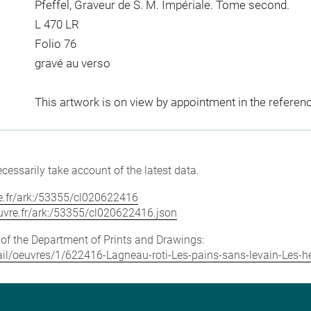
Pfeffel, Graveur de S. M. Impériale. Tome second.
L 470 LR
Folio 76
gravé au verso
This artwork is on view by appointment in the referen
cessarily take account of the latest data.
vre.fr/ark:/53355/cl020622416
louvre.fr/ark:/53355/cl020622416.json
e of the Department of Prints and Drawings:
etail/oeuvres/1/622416-Lagneau-roti-Les-pains-sans-levain-Les-