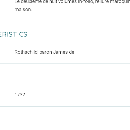
Le deuxième de huit volumes in-folio, reliure maroqui
maison.
RISTICS
Rothschild, baron James de
1732