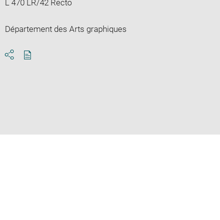
L 470 LR/42 Recto
Département des Arts graphiques
Download
Share
pdf