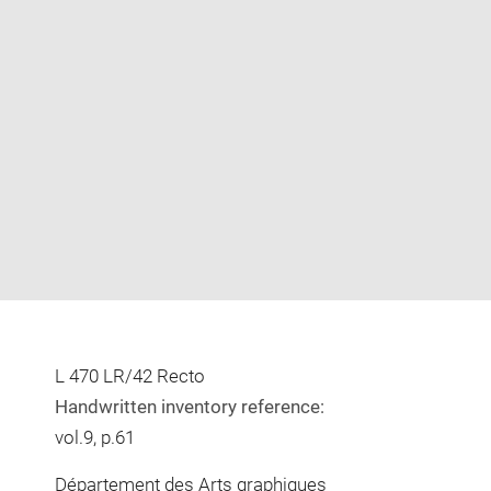
Enlarge
image
in
new
window
L 470 LR/42 Recto
Handwritten inventory reference:
vol.9, p.61
Département des Arts graphiques