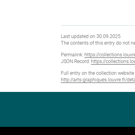
Last updated on 30.09.2025
The contents of this entry do not ne
Permalink:
https://collections.lou
JSON Record:
https://collections.
Full entry on the collection websit
http://arts-graphiques.louvre.fr/d