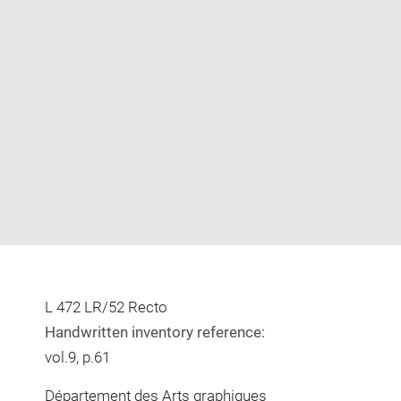
Enlarge
image
in
new
window
L 472 LR/52 Recto
Handwritten inventory reference:
vol.9, p.61
Département des Arts graphiques