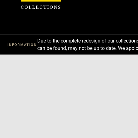
Cookies management panel
Due to the complete redesign of our collectio
INFORMATION
can be found, may not be up to date. We apolo
Download
Next
Previous