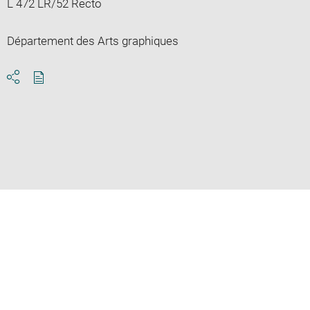
L 472 LR/52 Recto
Département des Arts graphiques
Download
Share
pdf