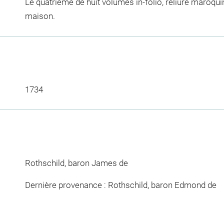
Le quatrième de huit volumes in-folio, reliure maroqu
maison.
1734
Rothschild, baron James de
Dernière provenance : Rothschild, baron Edmond de