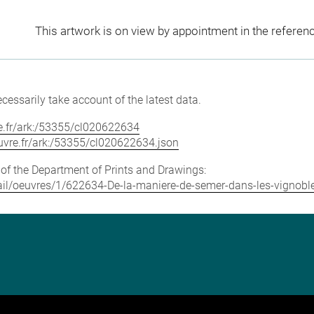
This artwork is on view by appointment in the referen
cessarily take account of the latest data.
vre.fr/ark:/53355/cl020622634
louvre.fr/ark:/53355/cl020622634.json
e of the Department of Prints and Drawings:
etail/oeuvres/1/622634-De-la-maniere-de-semer-dans-les-vignobl