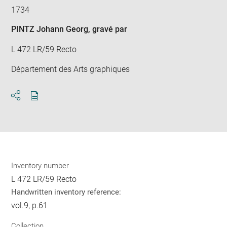
1734
PINTZ Johann Georg
, gravé par
L 472 LR/59 Recto
Département des Arts graphiques
Download
Share
pdf
Inventory number
L 472 LR/59 Recto
Handwritten inventory reference:
vol.9, p.61
Collection