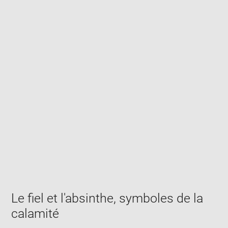
Enlarge
image
in
new
window
Le fiel et l'absinthe, symboles de la
calamité