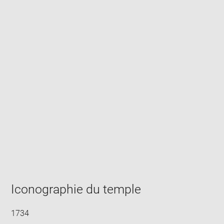
Enlarge
image
in
new
window
Iconographie du temple
1734