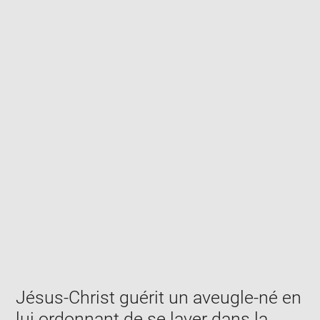
Enlarge
image
in
new
window
Jésus-Christ guérit un aveugle-né en
lui ordonnant de se laver dans la