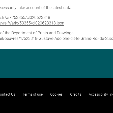
cessarily take account of the latest data.
vre.fr/ark:/53355/cl020623318
louvre.fr/ark:/53355/cl020623318.json
e of the Department of Prints and Drawings:
etail/oeuvres/1/623318-Gustave-Adolphe-dit-le-Grand-Roi-de-Sue
ontact Us
Terms of use
Cookies
Credits
Accessibility : 