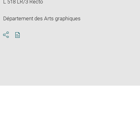
L 518 LR/3 Recto
Département des Arts graphiques
Download
Share
pdf