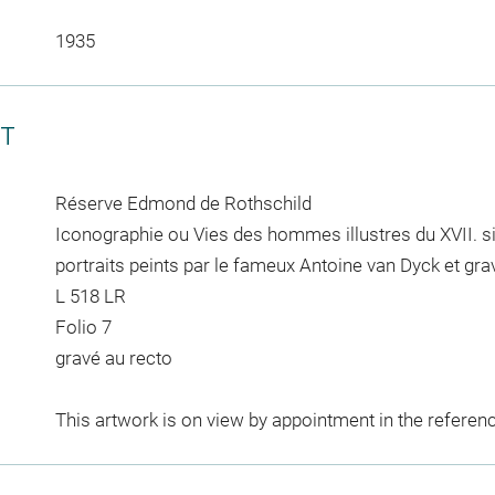
1935
CT
Réserve Edmond de Rothschild
Iconographie ou Vies des hommes illustres du XVII. si
portraits peints par le fameux Antoine van Dyck et gr
L 518 LR
Folio 7
gravé au recto
This artwork is on view by appointment in the referen