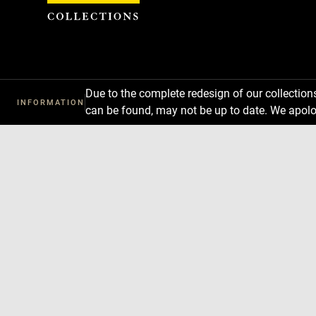
Cookies management panel
Due to the complete redesign of our collectio
INFORMATION
can be found, may not be up to date. We apolo
Download
Next
Previous