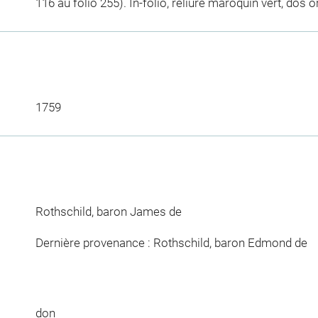
116 au folio 255). In-folio, reliure maroquin vert, dos 
1759
Rothschild, baron James de
Dernière provenance : Rothschild, baron Edmond de
don