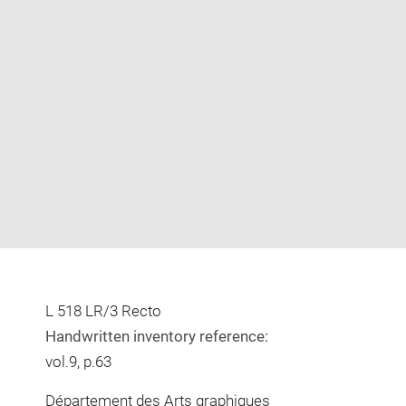
Enlarge
image
in
new
window
L 518 LR/3 Recto
Handwritten inventory reference:
vol.9, p.63
Département des Arts graphiques