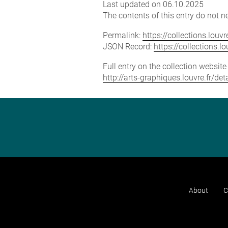
Last updated on 06.10.2025
The contents of this entry do not ne
Permalink:
https://collections.lou
JSON Record:
https://collections.
Full entry on the collection websit
http://arts-graphiques.louvre.fr/d
About
C