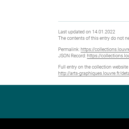
Last updated on 14.01.2022
The contents of this entry do not ne
Permalink:
https://collections.lou
JSON Record:
https://collections.
Full entry on the collection websit
http://arts-graphiques.louvre.fr/de