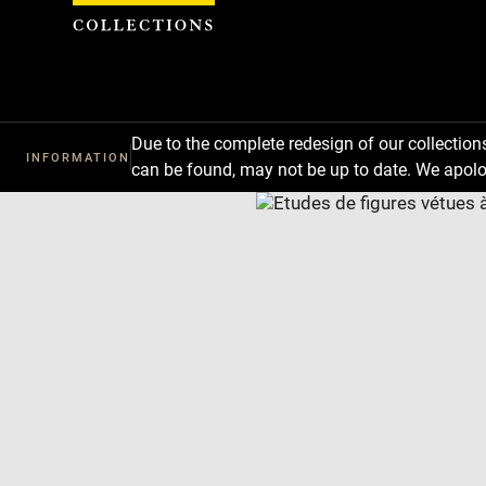
Cookies management panel
Due to the complete redesign of our collectio
INFORMATION
can be found, may not be up to date. We apolo
Download
Next
Previous