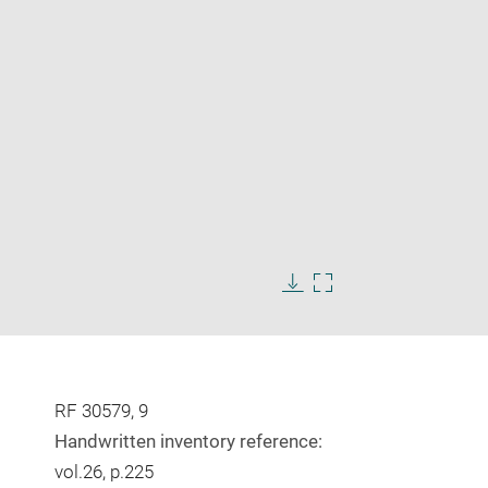
Enlarge
image
in
Download
Enlarge
new
image
image
window
in
new
window
RF 30579, 9
Handwritten inventory reference:
vol.26, p.225