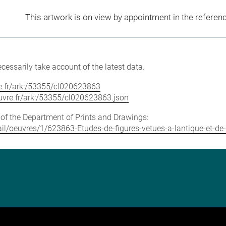
This artwork is on view by appointment in the referen
cessarily take account of the latest data.
vre.fr/ark:/53355/cl020623863
louvre.fr/ark:/53355/cl020623863.json
e of the Department of Prints and Drawings:
tail/oeuvres/1/623863-Etudes-de-figures-vetues-a-lantique-et-de-