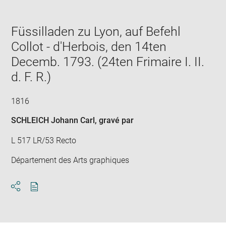
in
new
window
Füssilladen zu Lyon, auf Befehl
Collot - d'Herbois, den 14ten
Decemb. 1793. (24ten Frimaire I. II.
d. F. R.)
1816
SCHLEICH Johann Carl
, gravé par
L 517 LR/53 Recto
Département des Arts graphiques
Download
Share
pdf