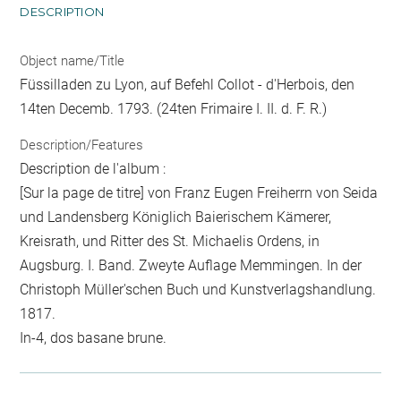
DESCRIPTION
Object name/Title
Füssilladen zu Lyon, auf Befehl Collot - d'Herbois, den
14ten Decemb. 1793. (24ten Frimaire I. II. d. F. R.)
Description/Features
Description de l'album :
[Sur la page de titre] von Franz Eugen Freiherrn von Seida
und Landensberg Königlich Baierischem Kämerer,
Kreisrath, und Ritter des St. Michaelis Ordens, in
Augsburg. I. Band. Zweyte Auflage Memmingen. In der
Christoph Müller'schen Buch und Kunstverlagshandlung.
1817.
In-4, dos basane brune.